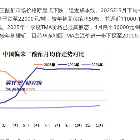
三酸酐市场价格断崖式下跌，逼近成本线。2025年5月下旬
已跌至22000元/吨，较年初高位缩水50%，并逼近11000-1
。2025年一季度TMA价格已显露疲态，4月跌至36000元
较年初腰斩。目前华东地区TMA主流价进一步下探至20000-2