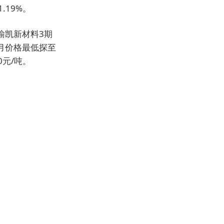
.19%。
瑜凯新材料3期
月价格最低探至
0元/吨。