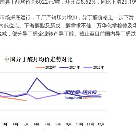
国异丁醛均价为6022元/吨，环比跌8.62%，同比下滑25.19
醛市场探底运行，工厂产销压力增加，异丁醛价格进一步下滑
新年内低位点。下游醇酯及新戊二醇需求不佳，万华化学检修及
减，部分异丁醛企业转产异丁醇。截止至目前国内异丁醛跌至59