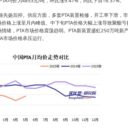
PTA均价为4853元/吨，环比涨9.47%，同比下滑16.37%。
价格先扬后抑。供应方面，多套PTA装置检修，开工率下滑，
场价格上涨至月内峰值。中下旬PTA价格大幅上涨导致聚酯亏
情绪，PTA市场价格震荡趋弱。PTA新装置盛虹250万吨新
TA市场价格承压运行。