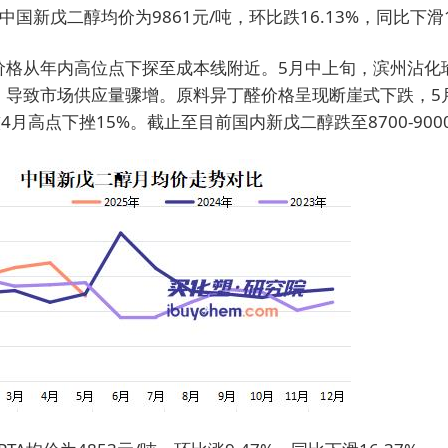
中国新戊二醇均价为9861元/吨，环比跌16.13%，同比下滑1
价格从年内高位点下探至成本线附近。5月中上旬，滨州沾化
，导致市场供应量骤增。原料异丁醛价格呈现断崖式下跌，5
较4月高点下挫15%。截止至目前国内新戊二醇跌至8700-900