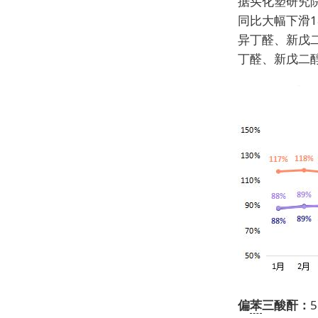
据
买化塑
研究
同比大幅下滑1
异丁醛、新戊
丁醛、新戊二
偏
苯
三酸酐：