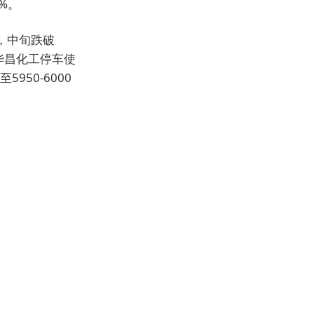
%。
，中旬跌破
华昌化工停车使
50-6000