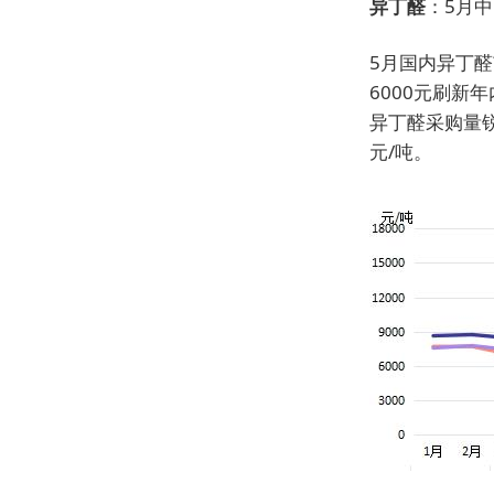
异丁醛
：5月中
5月国内异丁
6000元刷
异丁醛采购量锐
元/吨。