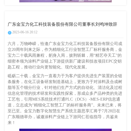
广东金宝力化工科技装备股份有限公司董事长刘鸣坤致辞
2023-06-16 20:12
六月，万物峥嵘，恰逢广东金宝力化工科技装备股份有限公司成
立20周年到来之际，作为精细化工行业智慧工厂标杆服务商，金
宝力二十载风雨兼程，躬身入局，披荆斩棘，用“精艺夺天工”的
细密本领为涂料产业链上下游提供新厂建设和技改项目EPC交钥
匙工程，推动行业向更智能化、现代化发展。
砥砺二十载，金宝力一直着力于为客户提供先进生产装置的全链
条服务，在化工设备研发制造基础上，更致力于对涂料及合成树
脂等五个细分行业，针对他们生产方式的自动化、清洁化及过程
信息化管理的技术研发和实践性探索，形成众多产品种类的先进
工艺包，引用MES系统技术打通PLC（DCS）-MES-ERP信息通
道，立志成为“精细化工智慧工厂的标杆服务商”。未来已来，将
至已至。金宝力数字化智慧生产系统主题思享汇将于7月28日在
广东顺德举办，诚邀涂料产业链上下游同仁莅临指导，共鉴未
来！