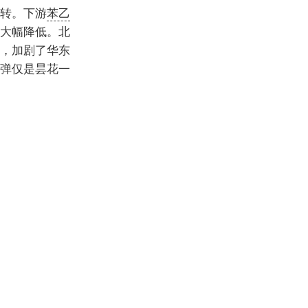
转。下游
苯乙
大幅降低。北
，加剧了华东
弹仅是昙花一