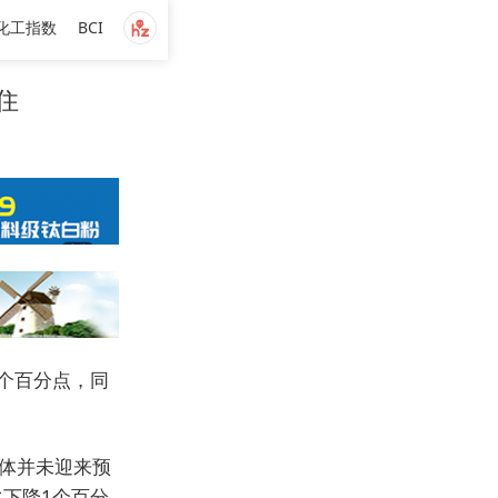
化工指数
BCI
住
1个百分点，同
整体并未迎来预
比下降1个百分