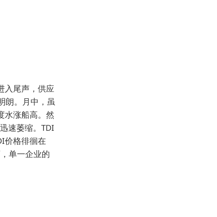
进入尾声，供应
明朗。月中，虽
度水涨船高。然
速萎缩。TDI
I价格徘徊在
境下，单一企业的