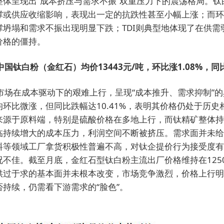
整体呈现出“成本挤压与需求不振”双重压力下的震荡格局。钛
撑或供应收缩影响，表现出一定的抗跌性甚至小幅上涨；而环
撑坍塌和需求不振出现明显下跌；TDI则典型地体现了在供需
价格的僵持。
国钛白粉（金红石）均价13443元/吨，环比涨1.08%，同比
市场在成本驱动下的艰难上行，呈现“成本推升、需求抑制”
环比微涨，但同比跌幅达10.41%，表明其价格仍处于历史
来源于原料端，特别是硫酸价格在多地上行，而钛精矿整体持
临持续增大的成本压力，利润空间不断被挤压。需求面并未给
料等领域工厂拿货积极性普遍不高，对钛企提价行为接受度有
不佳。截至月底，金红石型钛白粉主流出厂价格维持在12500-
供过于求的基本面并未根本改变，市场竞争激烈，价格上行明
持续，仍需看下游需求的“脸色”。