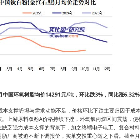
月中国环氧树脂均价14291元/吨，环比跌3%，同比涨6.32
脂成本支撑坍塌与需求动能不足，价格环比下跌主要归因于成
软。上游原料双酚A价格持续下挫，环氧氯丙烷区间震荡，使
在缺乏强力成本支撑的背景下，加之终端电子电工、复合材料
树脂厂商被迫不断下调报价，实单交投重心随之下滑。截至月