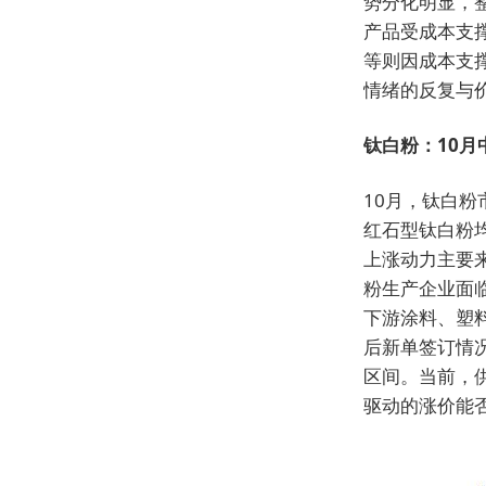
势分化明显，
产品受成本支
等则因成本支
情绪的反复与
钛白粉：10月中
10月，钛白粉
红石型钛白粉均
上涨动力主要
粉生产企业面
下游涂料、塑
后新单签订情况
区间。当前，
驱动的涨价能否