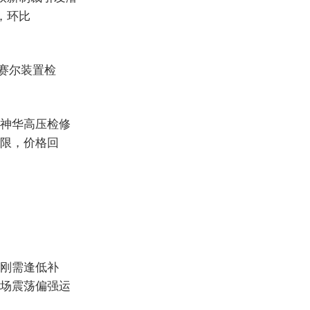
桶，环比
赛尔装置检
。神华高压检修
限，价格回
刚需逢低补
场震荡偏强运