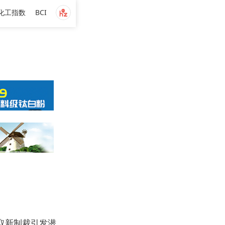
化工指数
BCI
取新制裁引发潜