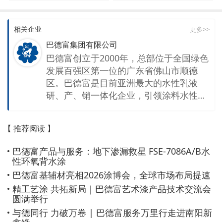
相关企业
更多>>
巴德富集团有限公司
巴德富创立于2000年，总部位于全国绿色
发展百强区第一位的广东省佛山市顺德
区。巴德富是目前亚洲最大的水性乳液
研、产、销一体化企业，引领涂料水性化
发展新趋势。2018年获得细分行业龙头企
业称号，2023年品牌价值评估232.18亿
【 推荐阅读 】
元。 巴德富是国家高新技术企业，有“广
东省聚合物乳液工程技术研究开发中
巴德富产品与服务：地下渗漏救星 FSE-7086A/B水
心”、“高性能建筑涂料用乳液研发中
性环氧背水涂
心”、“高性能防水涂料用乳液研发中
巴德富基辅材亮相2026涂博会，全球市场布局提速
心”、“特种性能乳液创新研究中心”等产品
精工艺涂 共拓新局｜巴德富艺术漆产品技术交流会
技术研究开发平台。截至2023年7月，已
圆满举行
申请发明专利200余项，其中已授权发明
与德同行 力破万卷 | 巴德富服务万里行走进南阳新
专利68项，已授权实用新型专利63项。共