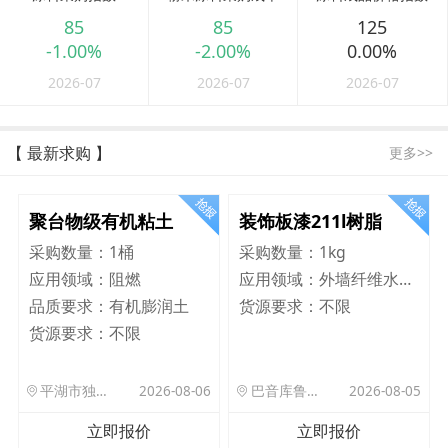
85
85
125
-1.00%
-2.00%
0.00%
2026-07
2026-07
2026-07
【 最新求购 】
更多>>
聚台物级有机粘土
装饰板漆211l树脂
采购数量：
1桶
采购数量：
1kg
应用领域：
阻燃
应用领域：
外墙纤维水泥板
品质要求：
有机膨润土
货源要求：
不限
货源要求：
不限
平湖市独山港镇集港路 589 号
2026-08-06
巴音库鲁提镇,托帕口岸六号库房
2026-08-05
立即报价
立即报价