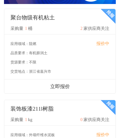
聚台物级有机粘土
采购量
1
桶
2
家供应商关注
报价中
应用领域：
阻燃
品质要求：
有机膨润土
货源要求：
不限
交货地点：
浙江省嘉兴市
立即报价
装饰板漆211l树脂
采购量
1
kg
0
家供应商关注
报价中
应用领域：
外墙纤维水泥板