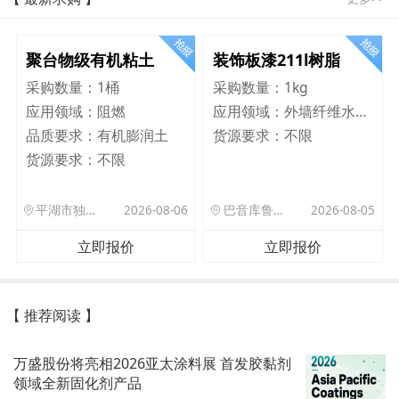
聚台物级有机粘土
装饰板漆211l树脂
采购数量：
1桶
采购数量：
1kg
应用领域：
阻燃
应用领域：
外墙纤维水泥板
品质要求：
有机膨润土
货源要求：
不限
货源要求：
不限
平湖市独山港镇集港路 589 号
2026-08-06
巴音库鲁提镇,托帕口岸六号库房
2026-08-05
立即报价
立即报价
【 推荐阅读 】
万盛股份将亮相2026亚太涂料展 首发胶黏剂
领域全新固化剂产品