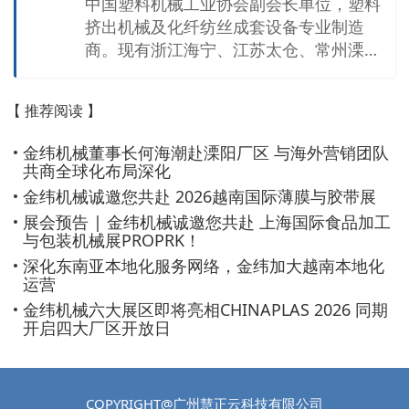
中国塑料机械工业协会副会长单位，塑料
挤出机械及化纤纺丝成套设备专业制造
商。现有浙江海宁、江苏太仓、常州溧
阳、上海嘉定、浙江舟山、广东佛山、泰
国曼谷等7个生产基地及20多家专业公
【 推荐阅读 】
司，总占地面积超千亩。公司拥有一支高
素质的研发队伍和经验丰富的机械、电气
金纬机械董事长何海潮赴溧阳厂区 与海外营销团队
调试工程师团队，以及先进的机械加工基
共商全球化布局深化
地和规范的装配车间，每年生产3000多
金纬机械诚邀您共赴 2026越南国际薄膜与胶带展
（台）套高档的塑料挤出生产线及化纤纺
展会预告 | 金纬机械诚邀您共赴 上海国际食品加工
丝成套设备。产品覆盖各类高分子材料的
与包装机械展PROPRK！
配混造粒、管道、异型材、板材、片材、
深化东南亚本地化服务网络，金纬加大越南本地化
无纺布、化纤纺丝等生产线，以及中空成
运营
型机、塑料回收（破碎、清洗、造粒）、
金纬机械六大展区即将亮相CHINAPLAS 2026 同期
单螺杆/双螺杆挤出机及螺杆机筒、T型模
开启四大厂区开放日
具、多层圆模头、换网器、辊筒、自动化
辅机等配套件。公司目前拥有职工近3000
人，技术管理人员480 多名。其中有一大
COPYRIGHT@广州慧正云科技有限公司