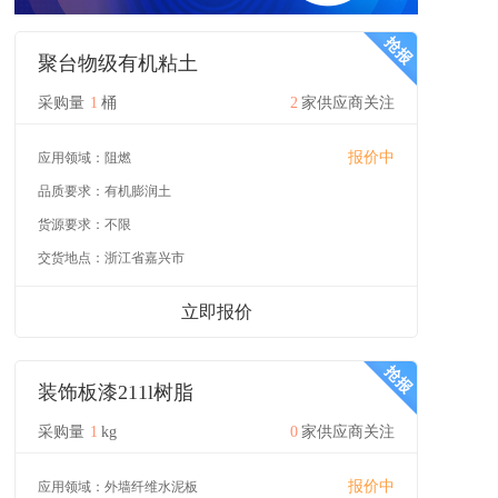
聚台物级有机粘土
采购量
1
桶
2
家供应商关注
报价中
应用领域：
阻燃
品质要求：
有机膨润土
货源要求：
不限
交货地点：
浙江省嘉兴市
立即报价
装饰板漆211l树脂
采购量
1
kg
0
家供应商关注
报价中
应用领域：
外墙纤维水泥板