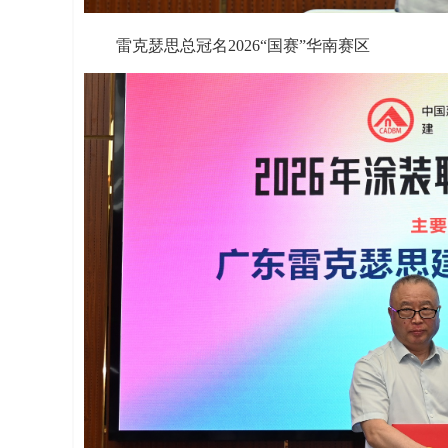
雷克瑟思总冠名2026“国赛”华南赛区