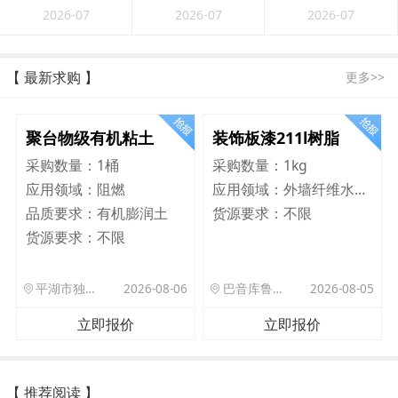
2026-07
2026-07
2026-07
【 最新求购 】
更多>>
聚台物级有机粘土
装饰板漆211l树脂
采购数量：
1桶
采购数量：
1kg
应用领域：
阻燃
应用领域：
外墙纤维水泥板
品质要求：
有机膨润土
货源要求：
不限
货源要求：
不限
平湖市独山港镇集港路 589 号
2026-08-06
巴音库鲁提镇,托帕口岸六号库房
2026-08-05
立即报价
立即报价
【 推荐阅读 】