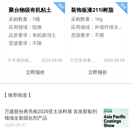
聚台物级有机粘土
装饰板漆211l树脂
采购数量：
1桶
采购数量：
1kg
应用领域：
阻燃
应用领域：
外墙纤维水泥板
品质要求：
有机膨润土
货源要求：
不限
货源要求：
不限
平湖市独山港镇集港路 589 号
2026-08-06
巴音库鲁提镇,托帕口岸六号库房
2026-08-05
立即报价
立即报价
【 推荐阅读 】
万盛股份将亮相2026亚太涂料展 首发胶黏剂
领域全新固化剂产品
2026-08-07