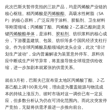
此次巴斯夫暂停竞拍的三款产品，均是丙烯酸产业链的
核心枢纽。精丙烯酸是
丙烯酸酯
、高吸水性树脂（SA
P）的核心原料，广泛应用于涂料、胶黏剂、卫生材料
等刚需领域；丙烯酸丁酯、丙烯酸 2 - 乙基己酯则是关
键
丙烯酸酯单体
，是涂料、
胶粘剂
、纺织浆料的核心成
分，下游覆盖建筑、包装、纺织等多个国民经济支柱行
业。作为全球丙烯酸及酯领域的龙头企业，此次 “非计
划生产波动”，业内普遍解读为装置意外停车、原料供
应中断或生产环节异常，将直接导致全球现货供给收
缩，进一步加剧本就紧张的供需关系。
就在3月初，巴斯夫已宣布亚太地区丙烯酸丁酯、2-乙
基己酯上调100美元/吨，理由是为覆盖能源与物流成
本的持续上涨压力。彼时市场对这一调价已有一定反
应，但多数分析认为仍在可消化范围内。而此次突发停
产竞拍，无疑将供需矛盾进一步推向前台。