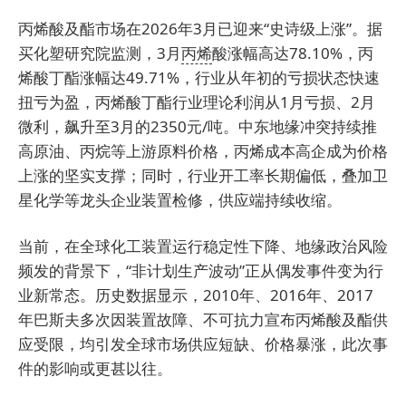
丙烯酸及酯市场在2026年3月已迎来“史诗级上涨”。据
买化塑
研究院监测，3月
丙烯
酸涨幅高达78.10%，丙
烯酸丁酯涨幅达49.71%，行业从年初的亏损状态快速
扭亏为盈，丙烯酸丁酯行业理论利润从1月亏损、2月
微利，飙升至3月的2350元/吨。中东地缘冲突持续推
高原油、丙烷等上游原料价格，丙烯成本高企成为价格
上涨的坚实支撑；同时，行业开工率长期偏低，叠加卫
星化学等龙头企业装置检修，供应端持续收缩。
当前，在全球化工装置运行稳定性下降、地缘政治风险
频发的背景下，“非计划生产波动”正从偶发事件变为行
业新常态。历史数据显示，2010年、2016年、2017
年巴斯夫多次因装置故障、不可抗力宣布丙烯酸及酯供
应受限，均引发全球市场供应短缺、价格暴涨，此次事
件的影响或更甚以往。