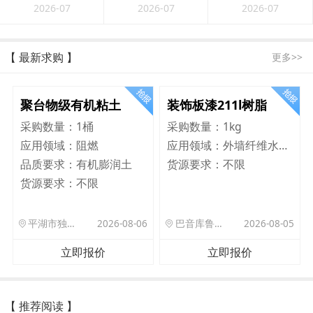
2026-07
2026-07
2026-07
【 最新求购 】
更多>>
聚台物级有机粘土
装饰板漆211l树脂
采购数量：
1桶
采购数量：
1kg
应用领域：
阻燃
应用领域：
外墙纤维水泥板
品质要求：
有机膨润土
货源要求：
不限
货源要求：
不限
平湖市独山港镇集港路 589 号
2026-08-06
巴音库鲁提镇,托帕口岸六号库房
2026-08-05
立即报价
立即报价
【 推荐阅读 】