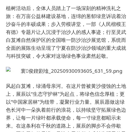
植树活动后，全体人员踏上了一场深刻的精神洗礼之
旅：在万亩公益林建设基地，连绵的葱郁绿意诉说着治
沙奋斗的丰硕成果；步入劳模讲堂，一部《人民楷模王
有德》专题片让人沉浸于治沙人的感人事迹；行至灵武
白芨滩自然保护区的全国唯一防沙治沙展览馆，系统而
全面的展陈生动呈现了宁夏在防沙治沙领域的重大成就
与科技突破，令大家对这场绿色事业肃然起敬。
风起白芨滩，绿涌母亲河。在这片曾被黄沙侵蚀的土地
上，展辰以“生态守护林”为起点，将绿色信念厚植；更
以“中国家居林”为纽带，凝聚行业力量。展辰愿做这绿
色长河中一朵执着前行的浪花，以持续坚守拓展绿色边
界，让每一片绿叶都承载使命，每一寸绿意都昭示未
来。在这条利在千秋的道路上，展辰的脚步不会停歇