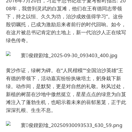
2016年7月20日，习近平总书记在宁夏考察时指出:“20
08年，我曾到灵武的白芨滩，他们在王有德同志带领
下，持之以恒、久久为功，治沙成效值得学习”。这份
殷切嘱托，已成为激励后来者前行的时代回响。如今，
在这片被总书记肯定的土地上，新一代治沙人正在续写
绿色传奇。
黄沙作证，绿树为碑。在“人民楷模”“全国治沙英雄”王
有德的带领下，活动嘉宾纷纷执锹培土，躬身栽下新
绿。动作间，是默契，更是对自然的礼敬。秋风过处，
新植的树苗在沙地中傲然挺立，星星点点的绿意为白芨
滩注入了蓬勃生机，也昭示着未来的蓊郁葱茏，正于此
深深扎根、生生不息。