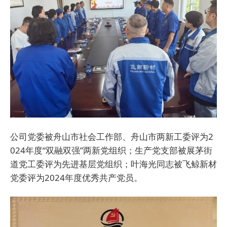
公司党委被舟山市社会工作部、舟山市两新工委评为2
024年度“双融双强”两新党组织；生产党支部被展茅街
道党工委评为先进基层党组织；叶海光同志被飞鲸新材
党委评为2024年度优秀共产党员。