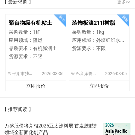
【 最新求购 】
更多>>
聚台物级有机粘土
装饰板漆211l树脂
采购数量：
1桶
采购数量：
1kg
应用领域：
阻燃
应用领域：
外墙纤维水泥板
品质要求：
有机膨润土
货源要求：
不限
货源要求：
不限
平湖市独山港镇集港路 589 号
2026-08-06
巴音库鲁提镇,托帕口岸六号库房
2026-08-05
立即报价
立即报价
【 推荐阅读 】
万盛股份将亮相2026亚太涂料展 首发胶黏剂
领域全新固化剂产品