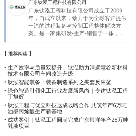
广东钛泓工程科技有限公司
广东钛泓工程科技有限公司成立于2009
年，自成立以来，致力于为全球客户提供
一流的过程装备与控制工程整体解决方
案。是一家集研发-生产-销售于一体，提
供工EPC工程总承包、装备制造、电气自
动化及控制系统服务一体化的智能装备企
【 推荐阅读 】
业。 18年行业深耕，始终专注精细化工
设备、容器制造的研究开发与应用，产品
生产效率与质量双提升！钛泓助力清远慧谷新材料
包括：反应釜、大型储罐、压力腔体、塔
技术有限公司车间改造升级
器、搅拌器、换热器、密封装置等智能生
钛泓智能装备：装备制造系列之夹套反应釜
产设备，从工艺设计到设备安装一站式工
绿色智造引领化工行业发展新风尚｜专访钛泓工程
程总承包（EPC）服务及一站式全厂过程
丁旭辉
自动化服务。广泛应用于能源化工、新能
钛泓工程与优立科技达成战略合作 共筑年产6万吨
源锂电池、绿色环保、生物医药、日化食
油墨丙烯酸生产新基地
品行业。 钛泓自建两大现代化生产基地：
成功案例｜钛泓工程圆满完成广东银洋年产25万吨
广东钛鸿智能装备制造有限公司与佛山钛
乳液项目
鸿机械设备有限公司，总投资1.2亿元，