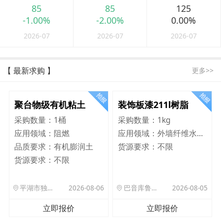
85
85
125
-1.00%
-2.00%
0.00%
2026-07
2026-07
2026-07
【 最新求购 】
更多>>
聚台物级有机粘土
装饰板漆211l树脂
采购数量：
1桶
采购数量：
1kg
应用领域：
阻燃
应用领域：
外墙纤维水泥板
品质要求：
有机膨润土
货源要求：
不限
货源要求：
不限
平湖市独山港镇集港路 589 号
2026-08-06
巴音库鲁提镇,托帕口岸六号库房
2026-08-05
立即报价
立即报价