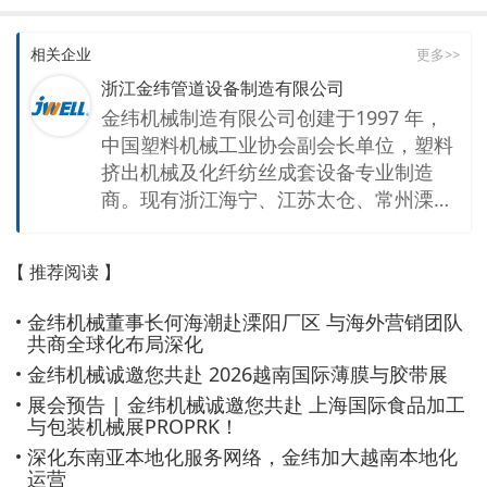
相关企业
更多>>
浙江金纬管道设备制造有限公司
金纬机械制造有限公司创建于1997 年，
中国塑料机械工业协会副会长单位，塑料
挤出机械及化纤纺丝成套设备专业制造
商。现有浙江海宁、江苏太仓、常州溧
阳、上海嘉定、浙江舟山、广东佛山、泰
国曼谷等7个生产基地及20多家专业公
【 推荐阅读 】
司，总占地面积超千亩。公司拥有一支高
素质的研发队伍和经验丰富的机械、电气
金纬机械董事长何海潮赴溧阳厂区 与海外营销团队
调试工程师团队，以及先进的机械加工基
共商全球化布局深化
地和规范的装配车间，每年生产3000多
金纬机械诚邀您共赴 2026越南国际薄膜与胶带展
（台）套高档的塑料挤出生产线及化纤纺
展会预告 | 金纬机械诚邀您共赴 上海国际食品加工
丝成套设备。产品覆盖各类高分子材料的
与包装机械展PROPRK！
配混造粒、管道、异型材、板材、片材、
深化东南亚本地化服务网络，金纬加大越南本地化
无纺布、化纤纺丝等生产线，以及中空成
运营