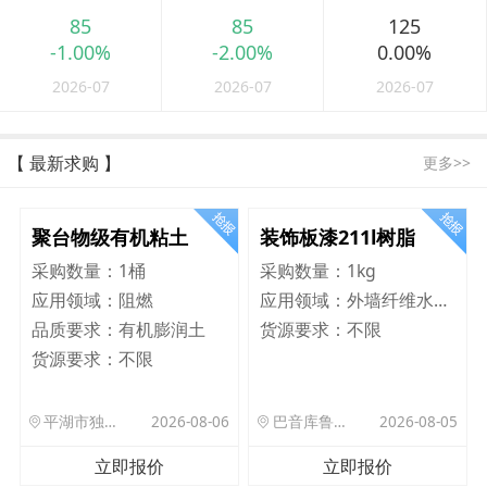
85
85
125
-1.00%
-2.00%
0.00%
2026-07
2026-07
2026-07
【 最新求购 】
更多>>
聚台物级有机粘土
装饰板漆211l树脂
采购数量：
1桶
采购数量：
1kg
应用领域：
阻燃
应用领域：
外墙纤维水泥板
品质要求：
有机膨润土
货源要求：
不限
货源要求：
不限
平湖市独山港镇集港路 589 号
2026-08-06
巴音库鲁提镇,托帕口岸六号库房
2026-08-05
立即报价
立即报价