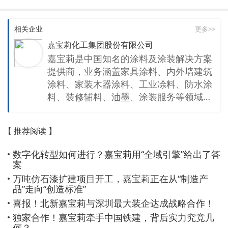
相关企业
更多>>
嘉宝莉化工集团股份有限公司
嘉宝莉是中国知名的涂料及涂装解决方案
提供商，业务涵盖家具涂料、内外墙建筑
涂料、家装木器涂料、工业凃料、防水涂
料、装修辅料、油墨、涂装服务等领域。
作为全球涂料40强企业之一，嘉宝莉品牌
创立于1993年，现旗下有7家一级子公
【 推荐阅读 】
司，8大生产基地。 从当年一个微小业务
开始，到今天集团员工超过 3200人，全
数字化转型如何进行？嘉宝莉用“全域引擎”给出了答
国销售网点超16000个，年销售额超38亿
案
元人民币，品牌价值273.61亿元，在中国
万吨仿石漆扩建项目开工，嘉宝莉正在从“制造产
本土涂料中处于强势地位。自2011年起，
品”走向“创造标准”
嘉宝莉连年上榜美国《涂料世界》发布
喜报！北新嘉宝莉与深圳最大装企达成战略合作！
的“全球顶级涂料排行榜”前50强，2020年
独家合作！嘉宝莉牵手中国铁建，背后实力究竟几
位列第35位。在与众多跨国巨头同台竞争
何？