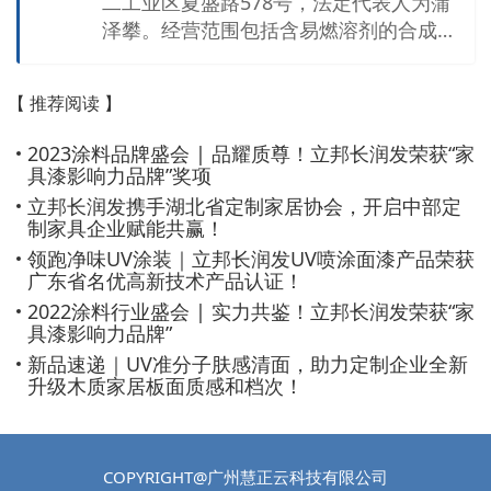
二工业区夏盛路578号，法定代表人为蒲
泽攀。经营范围包括含易燃溶剂的合成树
脂、油漆、辅助材料、涂料等制品[闭杯闪
点≤60°C]（NC家具漆、家具漆稀释剂、
【 推荐阅读 】
家具漆固化剂、PU家具漆、PE家具漆、U
V光固化涂料）的研发、生产，水性涂料
2023涂料品牌盛会 | 品耀质尊！立邦长润发荣获“家
销售。
具漆影响力品牌”奖项
立邦长润发携手湖北省定制家居协会，开启中部定
制家具企业赋能共赢！
领跑净味UV涂装｜立邦长润发UV喷涂面漆产品荣获
广东省名优高新技术产品认证！
2022涂料行业盛会 | 实力共鉴！立邦长润发荣获“家
具漆影响力品牌”
新品速递｜UV准分子肤感清面，助力定制企业全新
升级木质家居板面质感和档次！
COPYRIGHT@广州慧正云科技有限公司